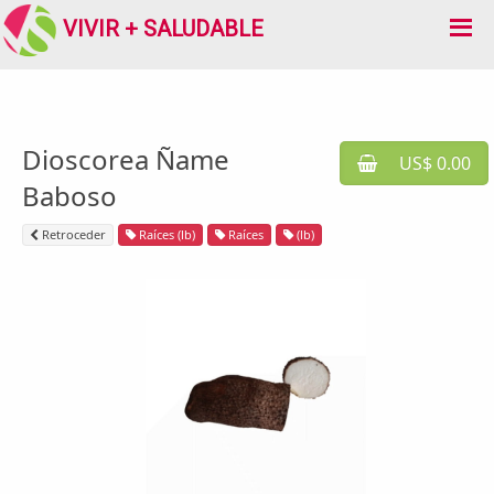
VIVIR + SALUDABLE
Dioscorea Ñame
US$ 0.00
Baboso
Retroceder
Raíces (lb)
Raíces
(lb)