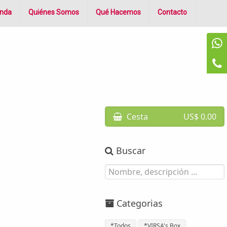
enda
Quiénes Somos
Qué Hacemos
Contacto
Cesta
US$ 0.00
Buscar
Categorias
*Todos
*VIRSA's Box