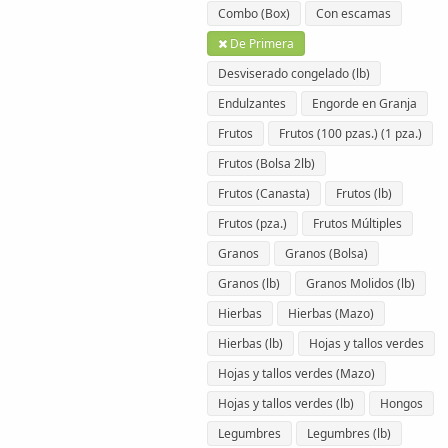
Combo (Box)
Con escamas
De Primera
Desviserado congelado (lb)
Endulzantes
Engorde en Granja
Frutos
Frutos (100 pzas.) (1 pza.)
Frutos (Bolsa 2lb)
Frutos (Canasta)
Frutos (lb)
Frutos (pza.)
Frutos Múltiples
Granos
Granos (Bolsa)
Granos (lb)
Granos Molidos (lb)
Hierbas
Hierbas (Mazo)
Hierbas (lb)
Hojas y tallos verdes
Hojas y tallos verdes (Mazo)
Hojas y tallos verdes (lb)
Hongos
Legumbres
Legumbres (lb)