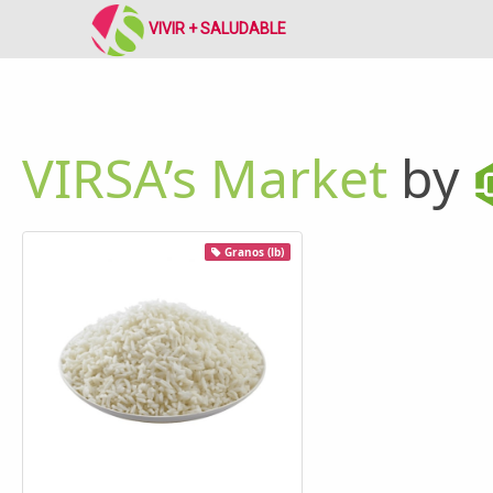
VIVIR + SALUDABLE
VIRSA’s Market
by
Granos (lb)